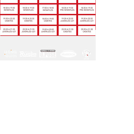
NOS APOYAN
Seguinos
en las redes
Dirección:
Dr. Francisco Simón 2318, 11600
Montevideo, Departamento de Montevideo.
Contacto:
Tel:
24811223
Email:
larra.secretaria@gmail.com
.
Atención
al público:
15:30 a 21:00 hrs