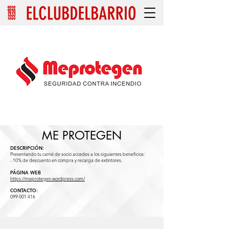
ME PROTEGEN
DESCRIPCIÓN:
Presentando tu carné de socio accedes a los siguientes beneficios:
- 10% de descuento en compra y recarga de extintores.
PÁGINA WEB
https://meprotegen.wordpress.com/
CONTACTO:
099 001 416