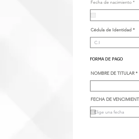
r
Fecha de nacimiento
*
e
q
u
i
r
e
Cédula de Identidad
d
FORMA DE PAGO
NOMBRE DE TITULAR
FECHA DE VENCIMIENT