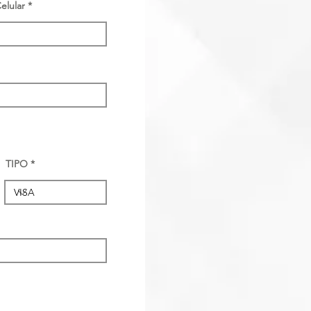
elular
TIPO